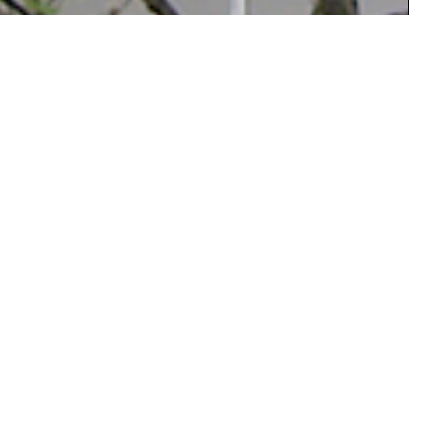
Die Form des Grundstückes
bestimmt die dreieckige
Bebauung des
Atriumwohnhauses.