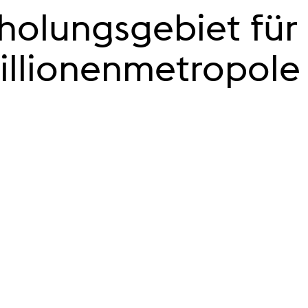
olungsgebiet für 
illionenmetropole